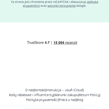
Ta strona jest chroniona przez reCAPTCHA i obowiązują
polityka
prywatności
oraz
warunki korzystania
Google.
O nas
|
Kontakt
|
Instrukcja – usuń iCloud
|
Kody rabatowe i influencerzy
|
Warunki zakupu
|
Return Policy
|
Polityka prywatności
|
Praca u nas
|
Blog