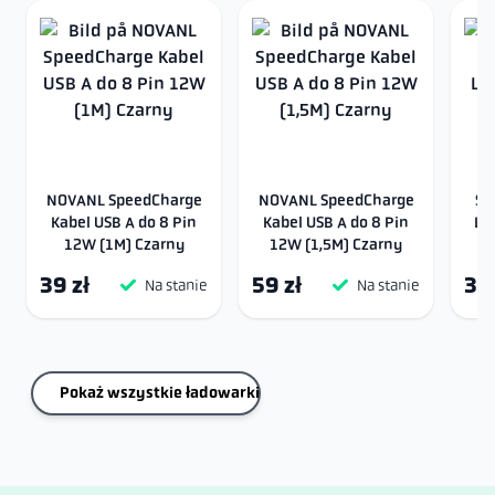
NOVANL SpeedCharge
NOVANL SpeedCharge
Si
Kabel USB A do 8 Pin
Kabel USB A do 8 Pin
Li
12W (1M) Czarny
12W (1,5M) Czarny
39 zł
59 zł
39 
Na stanie
Na stanie
Pokaż wszystkie ładowarki