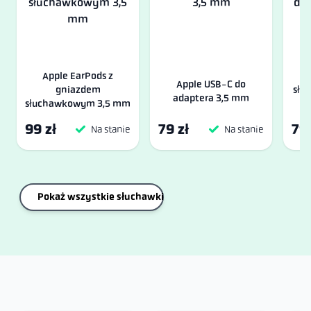
Apple EarPods z
J
Apple USB-C do
gniazdem
słu
adaptera 3,5 mm
słuchawkowym 3,5 mm
99 zł
79 zł
79 
Na stanie
Na stanie
Pokaż wszystkie słuchawki