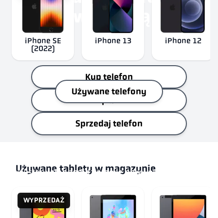
gwarancją!
iPhone SE
iPhone 13
iPhone 12
(2022)
Kup telefon
Używane telefony
Kup iPad
Sprzedaj telefon
Dajemy starym telefonom nowe życie – sprzedaj
Używane tablety w magazynie
swój stary albo znajdź prawie nowy w lepszej cenie,
z mniejszym wpływem na środowisko i 12-
miesięczną gwarancją.
WYPRZEDAŻ