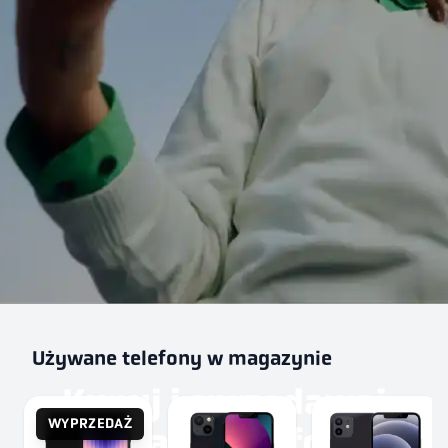
Używane telefony w magazynie
Kupuj i sprzedawaj
WYPRZEDAŻ
używane telefony z