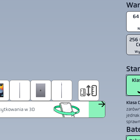
War
64
N
256 
C
Wy
Sta
Kla
Klasa 
zarówno
jednak
sprawn
Bat