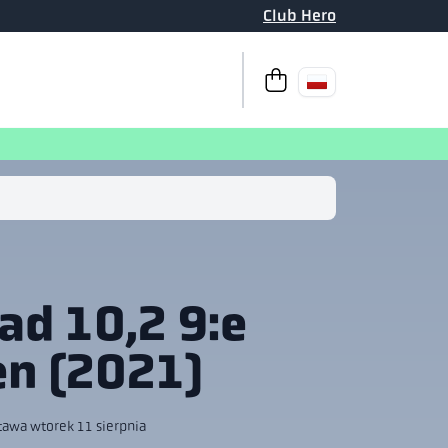
Club Hero
Do kasy
Twój koszyk jest p
ad 10,2 9:e
en (2021)
tawa wtorek 11 sierpnia