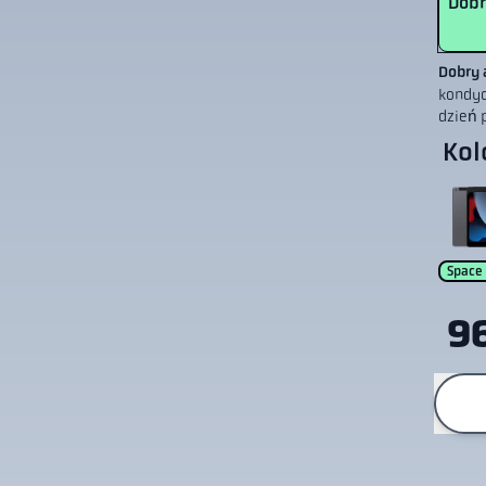
Dobr
Dobry 
kondycj
dzień 
Kol
Space
96