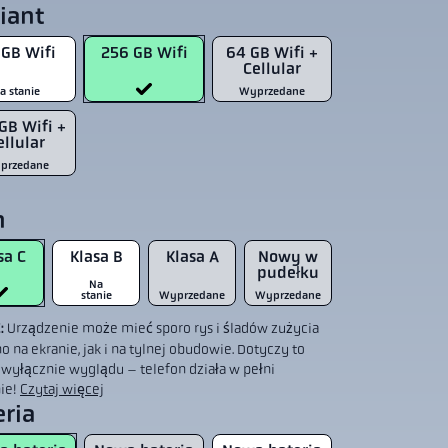
iant
 GB Wifi
256 GB Wifi
64 GB Wifi +
Cellular
a stanie
Wyprzedane
GB Wifi +
ellular
przedane
n
sa C
Klasa B
Klasa A
Nowy w
pudełku
Na
stanie
Wyprzedane
Wyprzedane
C:
Urządzenie może mieć sporo rys i śladów zużycia
 na ekranie, jak i na tylnej obudowie. Dotyczy to
 wyłącznie wyglądu – telefon działa w pełni
ie!
Czytaj więcej
eria