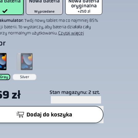
a bateria
Nowa bateria
Nowa bateria
oryginalna
+250 zł
Wyprzedane
akumulator:
Twój nowy tablet ma co najmniej 85%
i baterii. To wystarczy, aby bateria działała cały
przy normalnym użytkowaniu.
Czytaj więcej
or
 Gray
Silver
9 zł
Stan magazynu: 2 szt.
Dodaj do koszyka