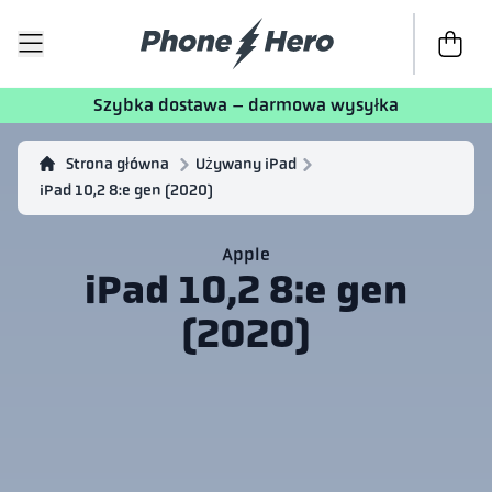
Do kasy
T
Szybka dostawa – darmowa wysyłka
Strona główna
Używany iPad
iPad 10,2 8:e gen (2020)
Apple
iPad 10,2 8:e gen
(2020)