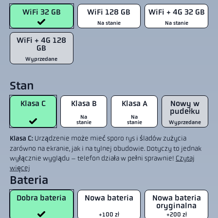
WiFi 32 GB
WiFi 128 GB
WiFi + 4G 32 GB
Na stanie
Na stanie
WiFi + 4G 128
GB
Wyprzedane
Stan
Klasa C
Klasa B
Klasa A
Nowy w
pudełku
Na
Na
stanie
stanie
Wyprzedane
Klasa C:
Urządzenie może mieć sporo rys i śladów zużycia
zarówno na ekranie, jak i na tylnej obudowie. Dotyczy to jednak
wyłącznie wyglądu – telefon działa w pełni sprawnie!
Czytaj
więcej
Bateria
Dobra bateria
Nowa bateria
Nowa bateria
oryginalna
+100 zł
+200 zł