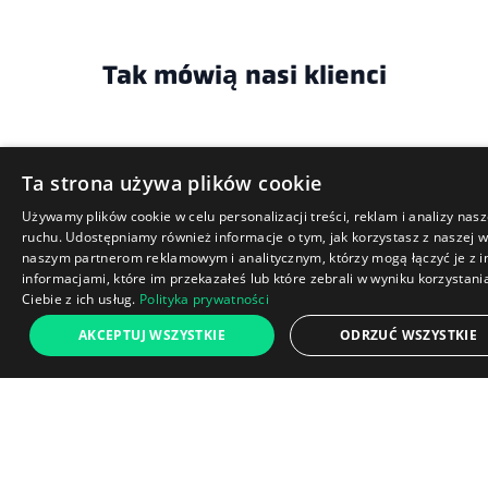
Tak mówią nasi klienci
Ta strona używa plików cookie
Używamy plików cookie w celu personalizacji treści, reklam i analizy nas
ruchu. Udostępniamy również informacje o tym, jak korzystasz z naszej w
naszym partnerom reklamowym i analitycznym, którzy mogą łączyć je z 
informacjami, które im przekazałeś lub które zebrali w wyniku korzystani
Ciebie z ich usług.
Polityka prywatności
599 zł
AKCEPTUJ WSZYSTKIE
ODRZUĆ WSZYSTKIE
Dodaj do koszyka