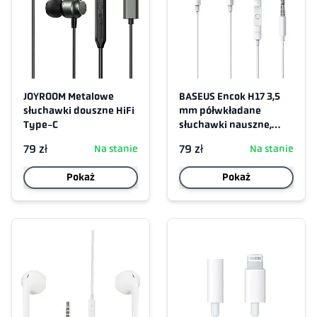
JOYROOM Metalowe
BASEUS Encok H17 3,5
słuchawki douszne HiFi
mm półwkładane
Type-C
słuchawki nauszne,
białe
79 zł
79 zł
Na stanie
Na stanie
Pokaż
Pokaż