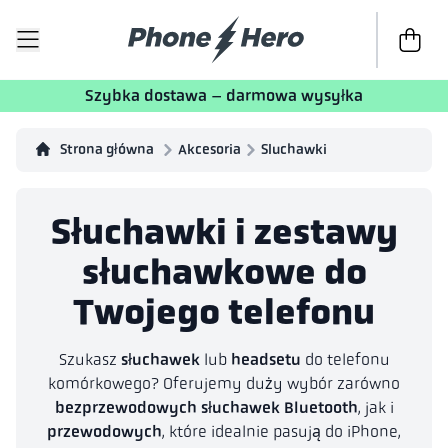
Do kasy
T
Szybka dostawa – darmowa wysyłka
Strona główna
Akcesoria
Sluchawki
Słuchawki i zestawy
słuchawkowe do
Twojego telefonu
Szukasz
słuchawek
lub
headsetu
do telefonu
komórkowego? Oferujemy duży wybór zarówno
bezprzewodowych słuchawek Bluetooth
, jak i
przewodowych
, które idealnie pasują do iPhone,