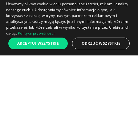
Używamy plików cookie w celu personalizacji treści, reklam i analizy
naszego ruchu. Udostępniamy również informacje o tym, jak
korzystasz z naszej witryny, naszym partnerom reklamowym i
analitycznym, którzy mogą łączyć je z innymi informacjami, które im
przekazałeś lub które zebrali w wyniku korzystania przez Ciebie z ich
usług.
Polityka prywatności
AKCEPTUJ WSZYSTKIE
ODRZUĆ WSZYSTKIE