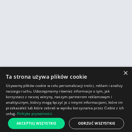
×
Ta strona używa plików cookie
Używamy plików cookie w celu personalizacji treści, reklam i analizy
naszego ruchu. Udostępniamy również informacje o tym, jak
korzystasz z naszej witryny, naszym partnerom reklamowym i
analitycznym, którzy mogą łączyć je z innymi informacjami, które im
przekazałeś lub które zebrali w wyniku korzystania przez Ciebie z ich
usług.
Polityka prywatności
AKCEPTUJ WSZYSTKIE
ODRZUĆ WSZYSTKIE