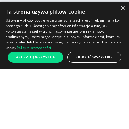
×
Ta strona używa plików cookie
Używamy plików cookie w celu personalizacji treści, reklam i analizy
naszego ruchu. Udostępniamy również informacje o tym, jak
korzystasz z naszej witryny, naszym partnerom reklamowym i
analitycznym, którzy mogą łączyć je z innymi informacjami, które im
przekazałeś lub które zebrali w wyniku korzystania przez Ciebie z ich
usług.
Polityka prywatności
AKCEPTUJ WSZYSTKIE
ODRZUĆ WSZYSTKIE