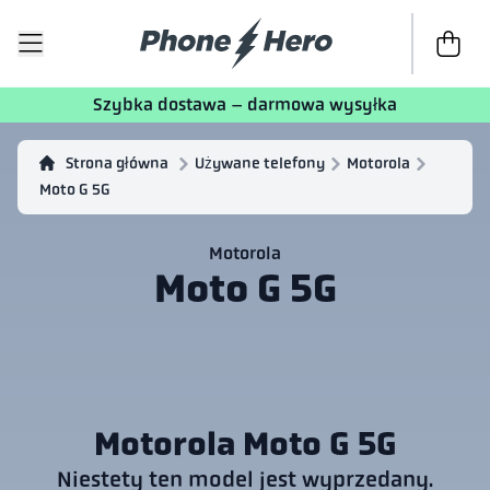
Do kasy
T
Szybka dostawa – darmowa wysyłka
Strona główna
Używane telefony
Motorola
Moto G 5G
Motorola
Moto G 5G
Motorola Moto G 5G
Niestety ten model jest wyprzedany.