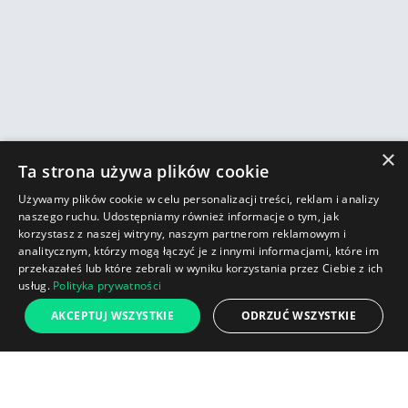
×
Ta strona używa plików cookie
Używamy plików cookie w celu personalizacji treści, reklam i analizy
naszego ruchu. Udostępniamy również informacje o tym, jak
korzystasz z naszej witryny, naszym partnerom reklamowym i
analitycznym, którzy mogą łączyć je z innymi informacjami, które im
przekazałeś lub które zebrali w wyniku korzystania przez Ciebie z ich
usług.
Polityka prywatności
AKCEPTUJ WSZYSTKIE
ODRZUĆ WSZYSTKIE