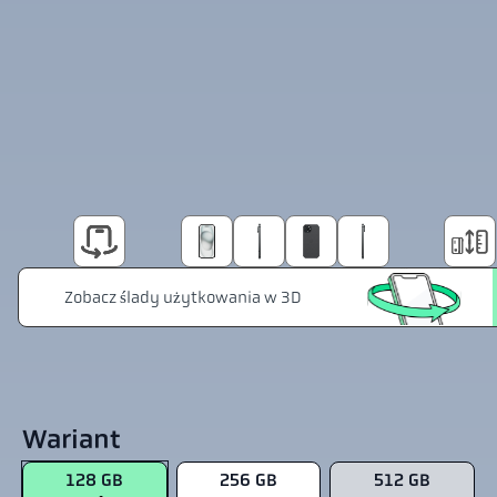
Wariant
128 GB
256 GB
512 GB