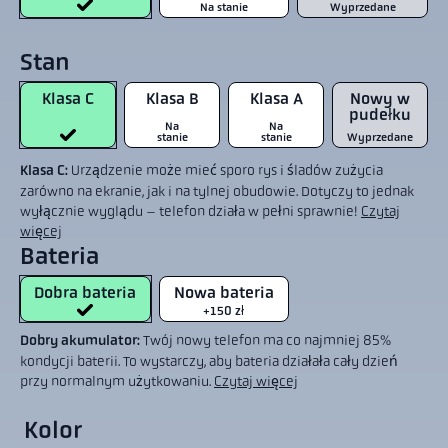
Na stanie
Wyprzedane
Stan
Klasa C
Klasa B
Klasa A
Nowy w
pudełku
Na
Na
stanie
stanie
Wyprzedane
Klasa C:
Urządzenie może mieć sporo rys i śladów zużycia
zarówno na ekranie, jak i na tylnej obudowie. Dotyczy to jednak
wyłącznie wyglądu – telefon działa w pełni sprawnie!
Czytaj
więcej
Bateria
Dobra bateria
Nowa bateria
+150 zł
Dobry akumulator:
Twój nowy telefon ma co najmniej 85%
kondycji baterii. To wystarczy, aby bateria działała cały dzień
przy normalnym użytkowaniu.
Czytaj więcej
Kolor