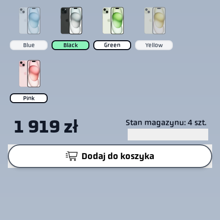
Blue
Black
Green
Yellow
Pink
1 919 zł
Stan magazynu: 4 szt.
Dodaj do koszyka