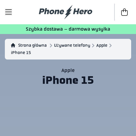
Do kasy
T
Szybka dostawa – darmowa wysyłka
Strona główna
Używane telefony
Apple
iPhone 15
Apple
iPhone 15