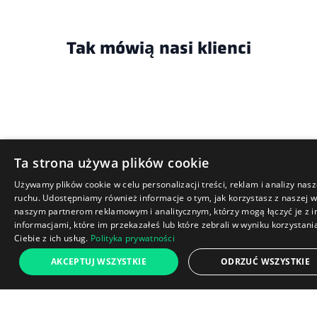
Tak mówią nasi klienci
Ta strona używa plików cookie
Używamy plików cookie w celu personalizacji treści, reklam i analizy nas
ruchu. Udostępniamy również informacje o tym, jak korzystasz z naszej w
naszym partnerom reklamowym i analitycznym, którzy mogą łączyć je z 
informacjami, które im przekazałeś lub które zebrali w wyniku korzystani
Ciebie z ich usług.
Polityka prywatności
1 919 zł
AKCEPTUJ WSZYSTKIE
ODRZUĆ WSZYSTKIE
Dodaj do koszyka