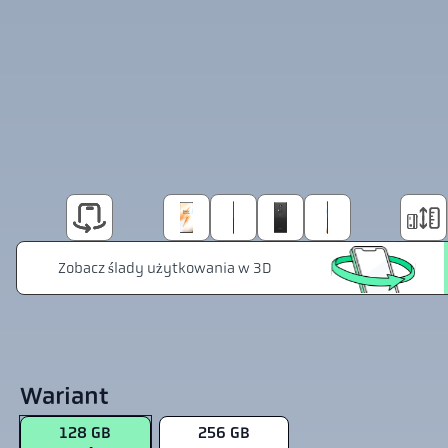
Wariant
128 GB
256 GB