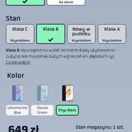
Na stanie
Stan
Klasa C
Klasa B
Nowy w
Klasa A
pudełku
Wyprzedane
Wyprzedane
Wyprzedane
Klasa B:
Na urządzeniu widać normalne ślady użytkowania i
zużycia. Nie ma jednak dużych wgnieceń ani głębokich rys.
Czytaj więcej
Kolor
Ultramarine
Glacial
Onyx Black
Blue
Green
649 zł
Stan magazynu: 1 szt.