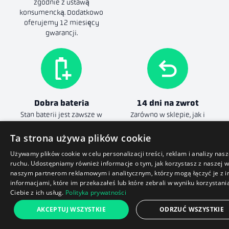
zgodnie z ustawą
konsumencką. Dodatkowo
oferujemy 12 miesięcy
gwarancji.
Dobra bateria
14 dni na zwrot
Stan baterii jest zawsze w
Zarówno w sklepie, jak i
dobrym stanie.
online.
Pełne warunki
Ta strona używa plików cookie
Używamy plików cookie w celu personalizacji treści, reklam i analizy nas
ruchu. Udostępniamy również informacje o tym, jak korzystasz z naszej w
naszym partnerom reklamowym i analitycznym, którzy mogą łączyć je z 
informacjami, które im przekazałeś lub które zebrali w wyniku korzystani
Ciebie z ich usług.
Polityka prywatności
649 zł
AKCEPTUJ WSZYSTKIE
ODRZUĆ WSZYSTKIE
Dodaj do koszyka
Tak mówią nasi klienci