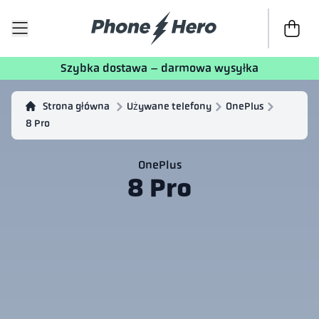
Do kasy
T
Szybka dostawa – darmowa wysyłka
Strona główna
Używane telefony
OnePlus
8 Pro
OnePlus
8 Pro